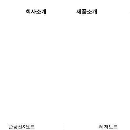
회사소개
제품소개
Products
관공선&요트
레저보트