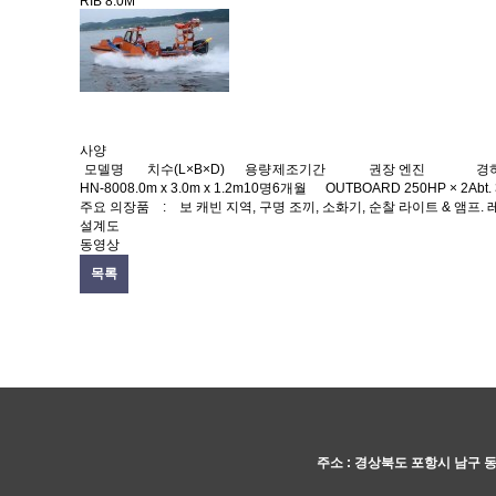
RIB 8.0M
사양
모델명
치수(L×B×D)
용량
제조기간
권장 엔진
경
HN-800
8.0m x 3.0m x 1.2m
10명
6개월
OUTBOARD 250HP × 2
Abt.
주요 의장품 :
보 캐빈 지역, 구명 조끼, 소화기, 순찰 라이트 & 앰프. 레이
설계도
동영상
목록
주소 : 경상북도 포항시 남구 동