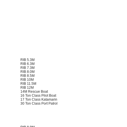
RIB 5.3M
RIB 6.3M
RIB 7.3M
RIB 8.0M
RIB 8.5M
RIB 10M
RIB 11.5M
RIB 12M
14M Rescue Boat
16 Ton Class Pilot Boat
17 Ton Class Katamarin
30 Ton Class Port Patrol