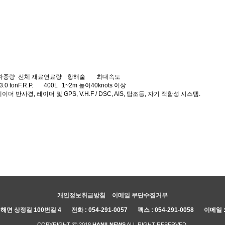
하중량
선체 재료
연료량
항해술
최대속도
 3.0 ton
F.R.P.
400L
1~2m 높이
40knots 이상
더 반사경, 레이더 및 GPS, V.H.F / DSC, AIS, 탐조등, 자기 적합성 시스템.
개인정보취급방침
이메일 무단수집거부
해면 상정길 100번길 4
전화 :
054-291-0057
팩스 : 054-291-0058
이메일 
COPYRIGHT ⓒ 2018
HANILNEWS
ALL RIGHT RESERVED.